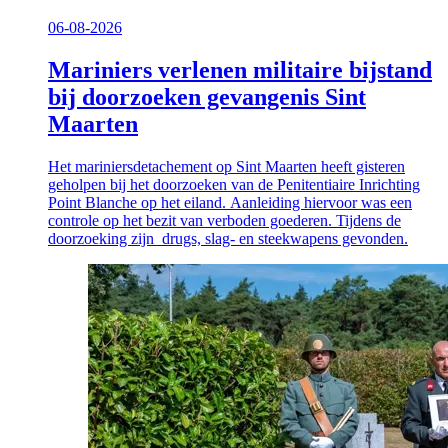
06-08-2026
Mariniers verlenen militaire bijstand
bij doorzoeken gevangenis Sint
Maarten
Het mariniersdetachement op Sint Maarten heeft gisteren
geholpen bij het doorzoeken van de Penitentiaire Inrichting
Point Blanche op het eiland. Aanleiding hiervoor was een
controle op het bezit van verboden goederen. Tijdens de
doorzoeking zijn drugs, slag- en steekwapens gevonden.