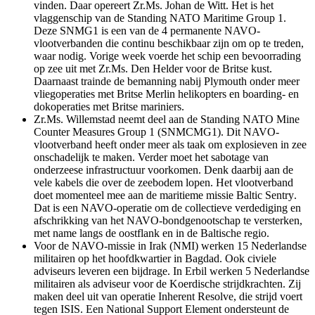
vinden. Daar opereert Zr.Ms. Johan de Witt. Het is het
vlaggenschip van de
Standing NATO Maritime Group
1.
Deze SNMG1 is een van de 4 permanente NAVO-
vlootverbanden die continu beschikbaar zijn om op te treden,
waar nodig. Vorige week voerde het schip een bevoorrading
op zee uit met Zr.Ms. Den Helder voor de Britse kust.
Daarnaast trainde de bemanning nabij
Plymouth
onder meer
vliegoperaties met Britse Merlin helikopters en boarding- en
dokoperaties met Britse mariniers.
Zr.Ms. Willemstad neemt deel aan de
Standing NATO Mine
Counter Measures Group
1 (SNMCMG1). Dit NAVO-
vlootverband heeft onder meer als taak om explosieven in zee
onschadelijk te maken. Verder moet het sabotage van
onderzeese infrastructuur voorkomen. Denk daarbij aan de
vele kabels die over de zeebodem lopen. Het vlootverband
doet momenteel mee aan de maritieme missie
Baltic Sentry
.
Dat is een NAVO-operatie om de collectieve verdediging en
afschrikking van het NAVO-bondgenootschap te versterken,
met name langs de oostflank en in de Baltische regio.
Voor de NAVO-missie in Irak (NMI) werken 15 Nederlandse
militairen op het hoofdkwartier in Bagdad. Ook civiele
adviseurs leveren een bijdrage. In Erbil werken 5 Nederlandse
militairen als adviseur voor de Koerdische strijdkrachten. Zij
maken deel uit van operatie
Inherent Resolve
, die strijd voert
tegen ISIS. Een
National Support Element
ondersteunt de