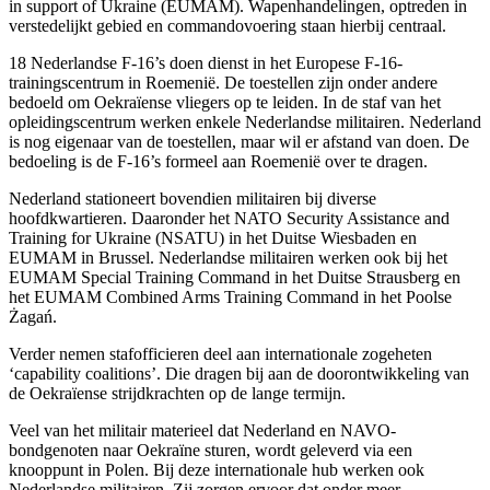
in support of Ukraine
(EUMAM). Wapenhandelingen, optreden in
verstedelijkt gebied en commandovoering staan hierbij centraal.
18 Nederlandse F-16’s doen dienst in het Europese F-16-
trainingscentrum in Roemenië. De toestellen zijn onder andere
bedoeld om Oekraïense vliegers op te leiden. In de staf van het
opleidingscentrum werken enkele Nederlandse militairen. Nederland
is nog eigenaar van de toestellen, maar wil er afstand van doen. De
bedoeling is de F-16’s formeel aan Roemenië over te dragen.
Nederland stationeert bovendien militairen bij diverse
hoofdkwartieren. Daaronder het
NATO Security Assistance and
Training for Ukraine
(NSATU) in het Duitse Wiesbaden en
EUMAM in Brussel. Nederlandse militairen werken ook bij het
EUMAM
Special Training Command
in het Duitse Strausberg en
het EUMAM
Combined Arms Training Command
in het Poolse
Żagań.
Verder nemen stafofficieren deel aan internationale zogeheten
‘
capability coalitions
’. Die dragen bij aan de doorontwikkeling van
de Oekraïense strijdkrachten op de lange termijn.
Veel van het militair materieel dat Nederland en NAVO-
bondgenoten naar Oekraïne sturen, wordt geleverd via een
knooppunt in Polen. Bij deze internationale hub werken ook
Nederlandse militairen. Zij zorgen ervoor dat onder meer