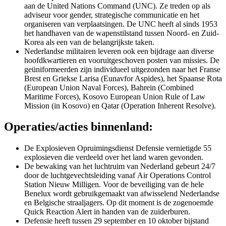
aan de
United Nations Command
(UNC). Ze treden op als
adviseur voor gender, strategische communicatie en het
organiseren van verplaatsingen. De UNC heeft al sinds 1953
het handhaven van de wapenstilstand tussen Noord- en Zuid-
Korea als een van de belangrijkste taken.
Nederlandse militairen leveren ook een bijdrage aan diverse
hoofdkwartieren en vooruitgeschoven posten van missies. De
geüniformeerden zijn individueel uitgezonden naar het Franse
Brest en Griekse Larisa (Eunavfor Aspides), het Spaanse Rota
(
European Union Naval Forces
), Bahrein (
Combined
Maritime Forces
),
Kosovo European Union Rule of Law
Mission
(in Kosovo) en Qatar (
Operation Inherent Resolve
).
Operaties/acties binnenland:
De Explosieven Opruimingsdienst Defensie vernietigde 55
explosieven die verdeeld over het land waren gevonden.
De bewaking van het luchtruim van Nederland gebeurt 24/7
door de luchtgevechtsleiding vanaf
Air Operations Control
Station
Nieuw Milligen. Voor de beveiliging van de hele
Benelux wordt gebruikgemaakt van afwisselend Nederlandse
en Belgische straaljagers. Op dit moment is de zogenoemde
Quick Reaction Alert
in handen van de zuiderburen.
Defensie heeft tussen 29 september en 10 oktober bijstand