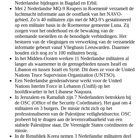
Nederlandse bijdragen in Bagdad en Erbil.
Met 2 Nederlandse MQ-9
Reapers
in Roemenië verzamelt de
luchtmacht informatie aan de oostflank van het NAVO-
gebied. Zo’n 40 militairen zijn met de MQ-9’s gestationeerd
op een militaire basis in de Roemeense gemeente Luna. Zij
zorgen voor het onderhoud en de bewaking van de
onbemande toestellen en de benodigde verbindingen. Het
besturen van de vliegtuigen en verwerking van de verzamelde
informatie gebeurt vanaf Vliegbasis Leeuwarden. Daarmee
houden zich nog zo’n 100 militairen bezig.
In het Midden-Oosten werken 11 Nederlandse militairen al
langer als waarnemer in de grensgebieden tussen Israël en
Libanon en tussen Israël en Syrië. Dit doen ze voor de
United
Nations Truce Supervision Organization
(UNTSO).
Een Nederlandse genderadviseur werkt voor de
United
Nations Interim Force in Lebanon
(Unifil) op het
hoofdkwartier in het Libanese Naqoura.
In Jeruzalem en Ramallah zijn 7 Nederlanders betrokken bij
de OSC (
Office of the Security Coördinator
). Het gaat om 4
militairen en 3 burgers. De missie richt zich op het
professionaliseren van de Palestijnse veiligheidssector. OSC
probeert bij te dragen aan de levensvatbaarheid van een
stabiele Palestijnse staat. De Verenigde Staten coördineren de
missie.
In de Republiek Korea nemen 3 Nederlandse militairen deel