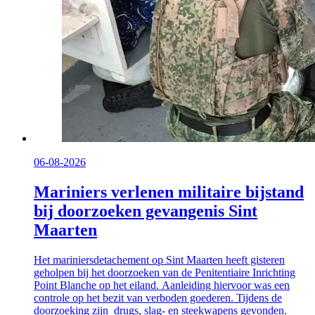
06-08-2026
Mariniers verlenen militaire bijstand
bij doorzoeken gevangenis Sint
Maarten
Het mariniersdetachement op Sint Maarten heeft gisteren
geholpen bij het doorzoeken van de Penitentiaire Inrichting
Point Blanche op het eiland. Aanleiding hiervoor was een
controle op het bezit van verboden goederen. Tijdens de
doorzoeking zijn drugs, slag- en steekwapens gevonden.