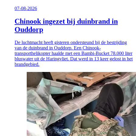
07-08-2026
Chinook ingezet bij duinbrand in
Ouddorp
De luchtmacht heeft gisteren ondersteund bij de bestrijding
van de duinbrand in Ouddorp. Een Chinook-
transporthelikopter haalde met een Bambi-Bucket 78.000 liter
bluswater uit de Haringvliet. Dat werd in 13 keer gelost in het
brandgebied.