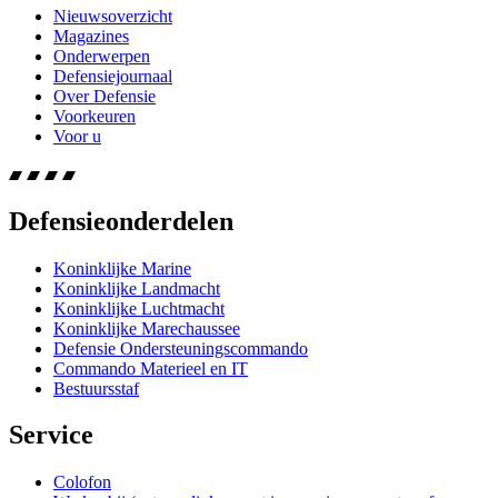
Nieuwsoverzicht
Magazines
Onderwerpen
Defensiejournaal
Over Defensie
Voorkeuren
Voor u
Defensieonderdelen
Koninklijke Marine
Koninklijke Landmacht
Koninklijke Luchtmacht
Koninklijke Marechaussee
Defensie Ondersteuningscommando
Commando Materieel en IT
Bestuursstaf
Service
Colofon