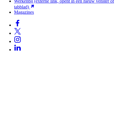
Werkenbij
(externe link, opent in een nieuw venster of
tabblad)
Magazines