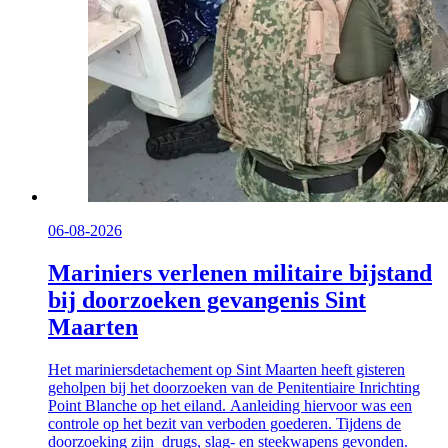
06-08-2026
Mariniers verlenen militaire bijstand
bij doorzoeken gevangenis Sint
Maarten
Het mariniersdetachement op Sint Maarten heeft gisteren
geholpen bij het doorzoeken van de Penitentiaire Inrichting
Point Blanche op het eiland. Aanleiding hiervoor was een
controle op het bezit van verboden goederen. Tijdens de
doorzoeking zijn drugs, slag- en steekwapens gevonden.