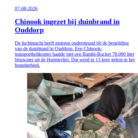
07-08-2026
Chinook ingezet bij duinbrand in
Ouddorp
De luchtmacht heeft gisteren ondersteund bij de bestrijding
van de duinbrand in Ouddorp. Een Chinook-
transporthelikopter haalde met een Bambi-Bucket 78.000 liter
bluswater uit de Haringvliet. Dat werd in 13 keer gelost in het
brandgebied.