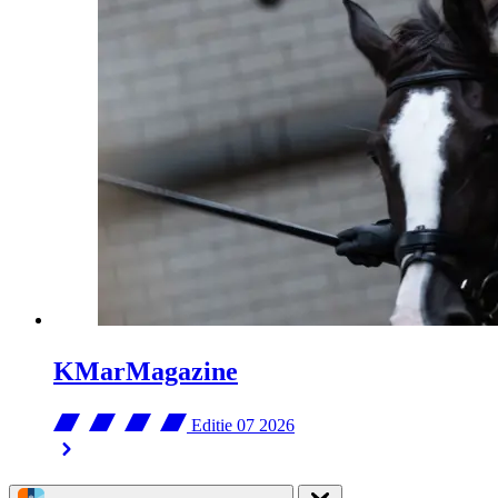
KMarMagazine
Editie 07
2026