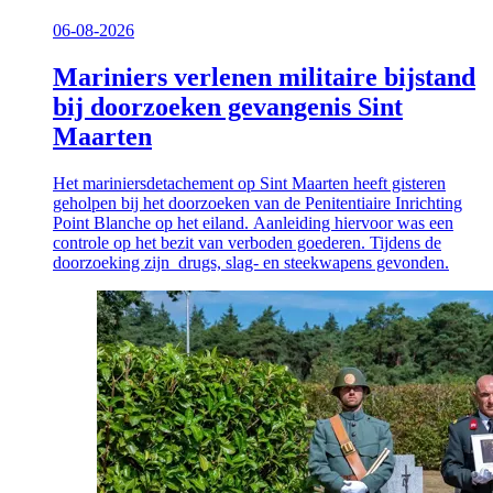
06-08-2026
Mariniers verlenen militaire bijstand
bij doorzoeken gevangenis Sint
Maarten
Het mariniersdetachement op Sint Maarten heeft gisteren
geholpen bij het doorzoeken van de Penitentiaire Inrichting
Point Blanche op het eiland. Aanleiding hiervoor was een
controle op het bezit van verboden goederen. Tijdens de
doorzoeking zijn drugs, slag- en steekwapens gevonden.