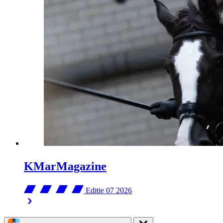
KMarMagazine
Editie 07
2026