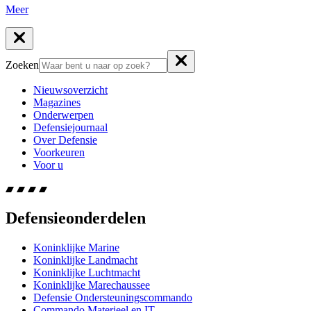
Meer
Zoeken
Nieuwsoverzicht
Magazines
Onderwerpen
Defensiejournaal
Over Defensie
Voorkeuren
Voor u
Defensieonderdelen
Koninklijke Marine
Koninklijke Landmacht
Koninklijke Luchtmacht
Koninklijke Marechaussee
Defensie Ondersteuningscommando
Commando Materieel en IT