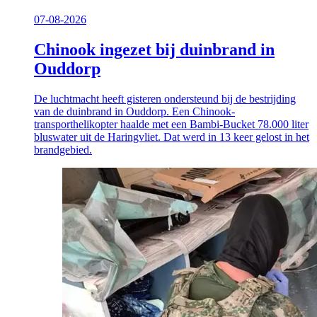
07-08-2026
Chinook ingezet bij duinbrand in
Ouddorp
De luchtmacht heeft gisteren ondersteund bij de bestrijding
van de duinbrand in Ouddorp. Een Chinook-
transporthelikopter haalde met een Bambi-Bucket 78.000 liter
bluswater uit de Haringvliet. Dat werd in 13 keer gelost in het
brandgebied.