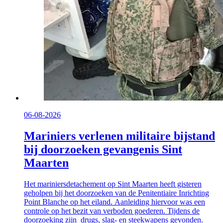
06-08-2026
Mariniers verlenen militaire bijstand
bij doorzoeken gevangenis Sint
Maarten
Het mariniersdetachement op Sint Maarten heeft gisteren
geholpen bij het doorzoeken van de Penitentiaire Inrichting
Point Blanche op het eiland. Aanleiding hiervoor was een
controle op het bezit van verboden goederen. Tijdens de
doorzoeking zijn drugs, slag- en steekwapens gevonden.