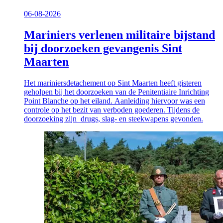
06-08-2026
Mariniers verlenen militaire bijstand
bij doorzoeken gevangenis Sint
Maarten
Het mariniersdetachement op Sint Maarten heeft gisteren
geholpen bij het doorzoeken van de Penitentiaire Inrichting
Point Blanche op het eiland. Aanleiding hiervoor was een
controle op het bezit van verboden goederen. Tijdens de
doorzoeking zijn drugs, slag- en steekwapens gevonden.