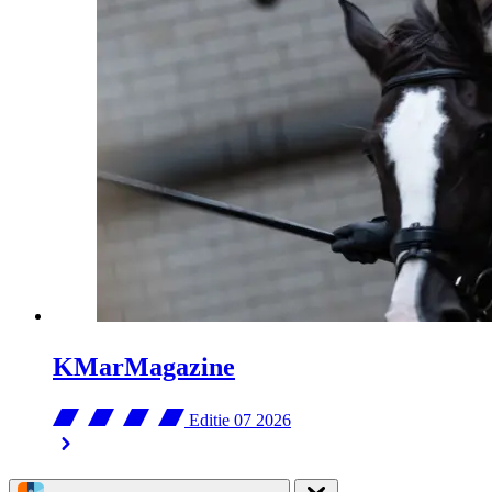
KMarMagazine
Editie 07
2026