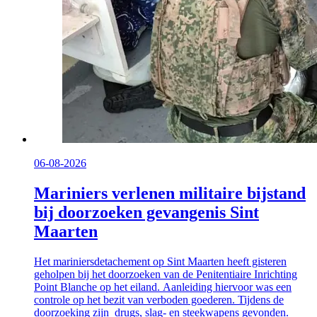
06-08-2026
Mariniers verlenen militaire bijstand
bij doorzoeken gevangenis Sint
Maarten
Het mariniersdetachement op Sint Maarten heeft gisteren
geholpen bij het doorzoeken van de Penitentiaire Inrichting
Point Blanche op het eiland. Aanleiding hiervoor was een
controle op het bezit van verboden goederen. Tijdens de
doorzoeking zijn drugs, slag- en steekwapens gevonden.