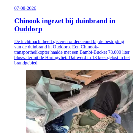
07-08-2026
Chinook ingezet bij duinbrand in
Ouddorp
De luchtmacht heeft gisteren ondersteund bij de bestrijding
van de duinbrand in Ouddorp. Een Chinook-
transporthelikopter haalde met een Bambi-Bucket 78.000 liter
bluswater uit de Haringvliet. Dat werd in 13 keer gelost in het
brandgebied.