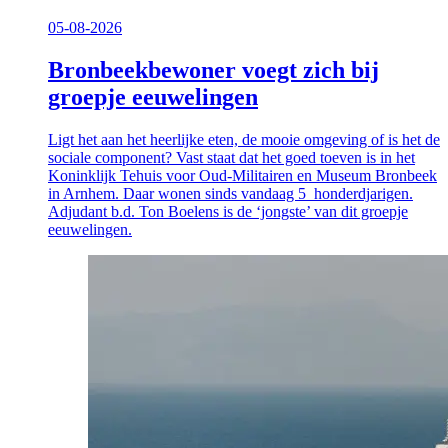
05-08-2026
Bronbeekbewoner voegt zich bij
groepje eeuwelingen
Ligt het aan het heerlijke eten, de mooie omgeving of is het de
sociale component? Vast staat dat het goed toeven is in het
Koninklijk Tehuis voor Oud-Militairen en Museum Bronbeek
in Arnhem. Daar wonen sinds vandaag 5 honderdjarigen.
Adjudant b.d. Ton Boelens is de ‘jongste’ van dit groepje
eeuwelingen.