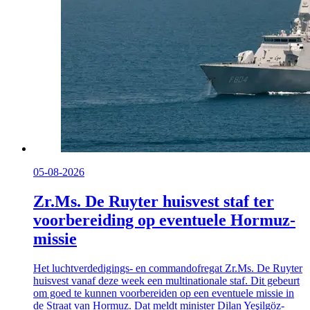
05-08-2026
Zr.Ms. De Ruyter huisvest staf ter
voorbereiding op eventuele Hormuz-
missie
Het luchtverdedigings- en commandofregat Zr.Ms. De Ruyter
huisvest vanaf deze week een multinationale staf. Dit gebeurt
om goed te kunnen voorbereiden op een eventuele missie in
de Straat van Hormuz. Dat meldt minister Dilan Yeşilgöz-