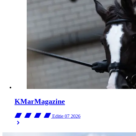
KMarMagazine
Editie 07
2026