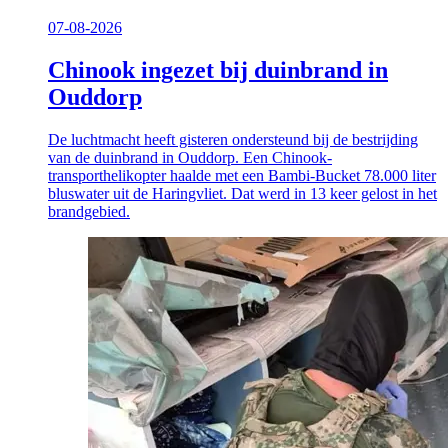
07-08-2026
Chinook ingezet bij duinbrand in
Ouddorp
De luchtmacht heeft gisteren ondersteund bij de bestrijding
van de duinbrand in Ouddorp. Een Chinook-
transporthelikopter haalde met een Bambi-Bucket 78.000 liter
bluswater uit de Haringvliet. Dat werd in 13 keer gelost in het
brandgebied.