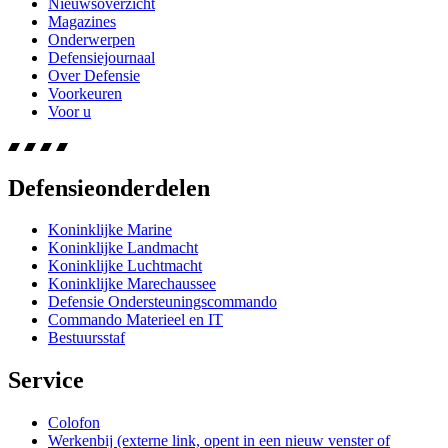
Nieuwsoverzicht
Magazines
Onderwerpen
Defensiejournaal
Over Defensie
Voorkeuren
Voor u
Defensieonderdelen
Koninklijke Marine
Koninklijke Landmacht
Koninklijke Luchtmacht
Koninklijke Marechaussee
Defensie Ondersteuningscommando
Commando Materieel en IT
Bestuursstaf
Service
Colofon
Werkenbij
(externe link, opent in een nieuw venster of