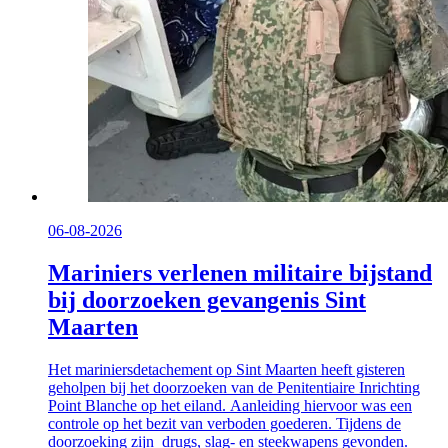
06-08-2026
Mariniers verlenen militaire bijstand
bij doorzoeken gevangenis Sint
Maarten
Het mariniersdetachement op Sint Maarten heeft gisteren
geholpen bij het doorzoeken van de Penitentiaire Inrichting
Point Blanche op het eiland. Aanleiding hiervoor was een
controle op het bezit van verboden goederen. Tijdens de
doorzoeking zijn drugs, slag- en steekwapens gevonden.