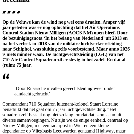
Op de Veluwe kan de wind nog wel eens draaien. Amper vijf
jaar geleden was er nog opluchting dat het Air
Operations
Control Station
Nieuw Milligen (AOCS NM) open bleef. Door
de bezuinigingsnota ‘In het belang van Nederland’ uit 2013 en
na het vertrek in 2018 van de militaire luchtverkeersleiding
naar Schiphol, was sluiting zelfs voorbestemd. Maar anno 2026
is niets minder waar. De luchtgevechtsleiding (LGL) van het
710
Air Control Squadron
zit er stevig in het zadel. En dat al
(ruim) 75 jaar.
‘
Door Russische invallen gevechtsleiding weer onder
aandacht gebracht’
Commandant 710
Squadron
luitenant-kolonel Stuart
Lorraine
benadrukt dat het gaat om 75 jaar luchtgevechtsleiding. “Het
squadron
zelf bestaat nog niet zo lang, omdat dat is ontstaan uit
diverse samenvoegingen. Nu zijn we de enige eenheid, centraal op
Nieuw Milligen, met een radarpost in Wier en een kleine
dependance op Vliegbasis Leeuwarden genaamd
Highway
, maar