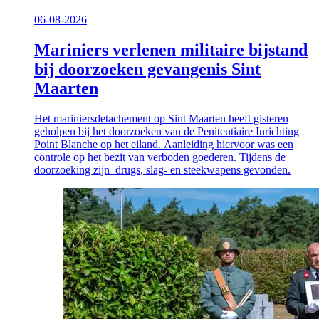
06-08-2026
Mariniers verlenen militaire bijstand
bij doorzoeken gevangenis Sint
Maarten
Het mariniersdetachement op Sint Maarten heeft gisteren
geholpen bij het doorzoeken van de Penitentiaire Inrichting
Point Blanche op het eiland. Aanleiding hiervoor was een
controle op het bezit van verboden goederen. Tijdens de
doorzoeking zijn drugs, slag- en steekwapens gevonden.