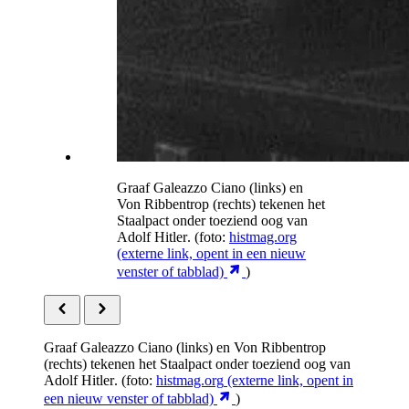
Graaf Galeazzo Ciano (links) en
Von Ribbentrop
(rechts) tekenen het
Staalpact onder toeziend oog van
Adolf Hitler
. (foto:
histmag.org
(externe link, opent in een nieuw
venster of tabblad)
)
Graaf Galeazzo Ciano (links) en
Von Ribbentrop
(rechts) tekenen het Staalpact onder toeziend oog van
Adolf Hitler
. (foto:
histmag.org
(externe link, opent in
een nieuw venster of tabblad)
)