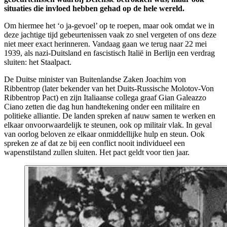
situaties die invloed hebben gehad op de hele wereld.
Om hiermee het ‘o ja-gevoel’ op te roepen, maar ook omdat we in
deze jachtige tijd gebeurtenissen vaak zo snel vergeten of ons deze
niet meer exact herinneren. Vandaag gaan we terug naar 22 mei
1939, als nazi-Duitsland en fascistisch Italië in Berlijn een verdrag
sluiten: het Staalpact.
De Duitse minister van Buitenlandse Zaken
Joachim von
Ribbentrop
(later bekender van het Duits-Russische Molotov-
Von
Ribbentrop
Pact) en zijn Italiaanse collega graaf Gian Galeazzo
Ciano zetten die dag hun handtekening onder een militaire en
politieke alliantie. De landen spreken af nauw samen te werken en
elkaar onvoorwaardelijk te steunen, ook op militair vlak. In geval
van oorlog beloven ze elkaar onmiddellijke hulp en steun. Ook
spreken ze af dat ze bij een conflict nooit individueel een
wapenstilstand zullen sluiten. Het pact geldt voor tien jaar.