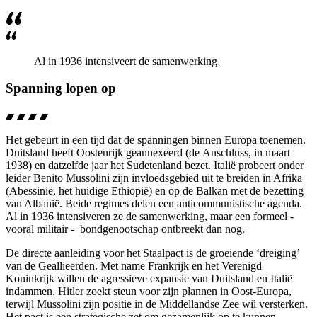
Al in 1936 intensiveert de samenwerking
Spanning lopen op
Het gebeurt in een tijd dat de spanningen binnen Europa toenemen.
Duitsland heeft Oostenrijk geannexeerd (de
Anschluss
, in maart
1938) en datzelfde jaar het Sudetenland bezet. Italië probeert onder
leider Benito Mussolini zijn invloedsgebied uit te breiden in Afrika
(Abessinië, het huidige Ethiopië) en op de Balkan met de bezetting
van Albanië. Beide regimes delen een anticommunistische agenda.
Al in 1936 intensiveren ze de samenwerking, maar een formeel -
vooral militair - bondgenootschap ontbreekt dan nog.
De directe aanleiding voor het Staalpact is de groeiende ‘dreiging’
van de Geallieerden. Met name Frankrijk en het Verenigd
Koninkrijk willen de agressieve expansie van Duitsland en Italië
indammen. Hitler zoekt steun voor zijn plannen in Oost-Europa,
terwijl Mussolini zijn positie in de Middellandse Zee wil versterken.
Het pact is een strategische zet om gezamenlijk op te kunnen