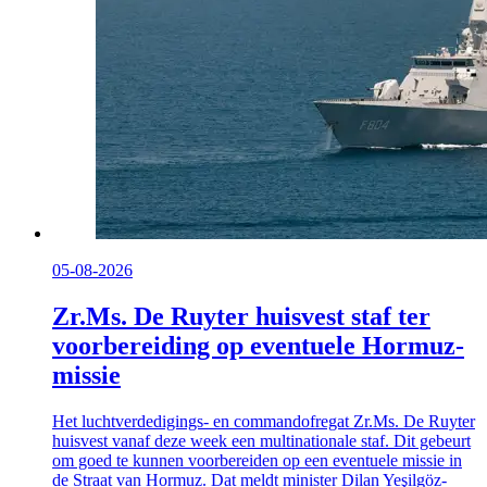
05-08-2026
Zr.Ms. De Ruyter huisvest staf ter
voorbereiding op eventuele Hormuz-
missie
Het luchtverdedigings- en commandofregat Zr.Ms. De Ruyter
huisvest vanaf deze week een multinationale staf. Dit gebeurt
om goed te kunnen voorbereiden op een eventuele missie in
de Straat van Hormuz. Dat meldt minister Dilan Yeşilgöz-