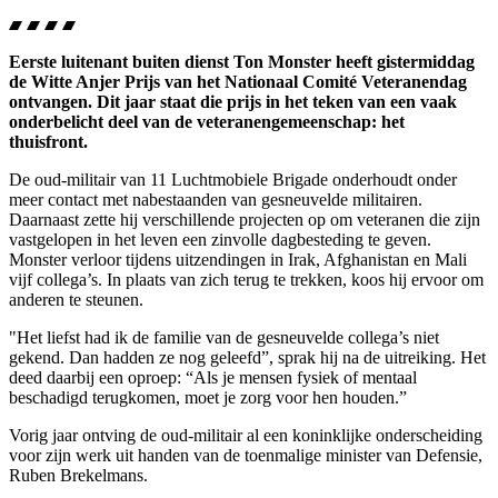
Eerste luitenant buiten dienst Ton Monster heeft gistermiddag
de Witte Anjer Prijs van het Nationaal Comité Veteranendag
ontvangen. Dit jaar staat die prijs in het teken van een vaak
onderbelicht deel van de veteranengemeenschap: het
thuisfront.
De oud-militair van 11 Luchtmobiele Brigade onderhoudt onder
meer contact met nabestaanden van gesneuvelde militairen.
Daarnaast zette hij verschillende projecten op om veteranen die zijn
vastgelopen in het leven een zinvolle dagbesteding te geven.
Monster verloor tijdens uitzendingen in Irak, Afghanistan en Mali
vijf collega’s. In plaats van zich terug te trekken, koos hij ervoor om
anderen te steunen.
"Het liefst had ik de familie van de gesneuvelde collega’s niet
gekend. Dan hadden ze nog geleefd”, sprak hij na de uitreiking. Het
deed daarbij een oproep: “Als je mensen fysiek of mentaal
beschadigd terugkomen, moet je zorg voor hen houden.”
Vorig jaar ontving de oud-militair al een koninklijke onderscheiding
voor zijn werk uit handen van de toenmalige minister van Defensie,
Ruben Brekelmans.