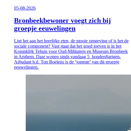
05-08-2026
Bronbeekbewoner voegt zich bij
groepje eeuwelingen
Ligt het aan het heerlijke eten, de mooie omgeving of is het de
sociale component? Vast staat dat het goed toeven is in het
Koninklijk Tehuis voor Oud-Militairen en Museum Bronbeek
in Arnhem. Daar wonen sinds vandaag 5 honderdjarigen.
Adjudant b.d. Ton Boelens is de ‘jongste’ van dit groepje
eeuwelingen.