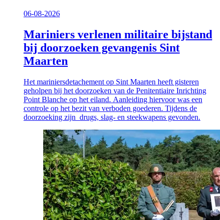
06-08-2026
Mariniers verlenen militaire bijstand
bij doorzoeken gevangenis Sint
Maarten
Het mariniersdetachement op Sint Maarten heeft gisteren
geholpen bij het doorzoeken van de Penitentiaire Inrichting
Point Blanche op het eiland. Aanleiding hiervoor was een
controle op het bezit van verboden goederen. Tijdens de
doorzoeking zijn drugs, slag- en steekwapens gevonden.