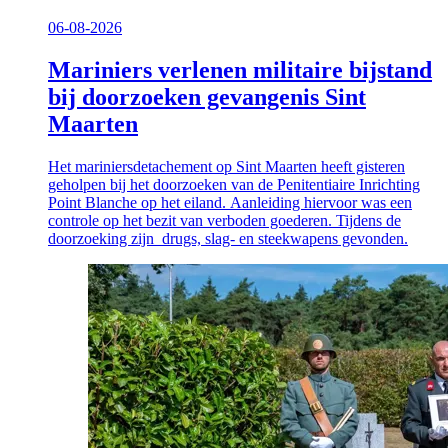
06-08-2026
Mariniers verlenen militaire bijstand
bij doorzoeken gevangenis Sint
Maarten
Het mariniersdetachement op Sint Maarten heeft gisteren
geholpen bij het doorzoeken van de Penitentiaire Inrichting
Point Blanche op het eiland. Aanleiding hiervoor was een
controle op het bezit van verboden goederen. Tijdens de
doorzoeking zijn drugs, slag- en steekwapens gevonden.