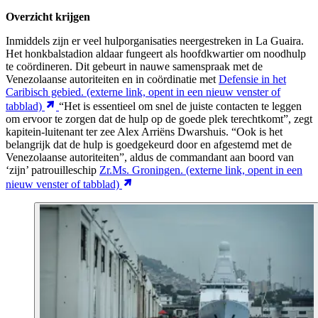
Overzicht krijgen
Inmiddels zijn er veel hulporganisaties neergestreken in La Guaira.
Het honkbalstadion aldaar fungeert als hoofdkwartier om noodhulp
te coördineren. Dit gebeurt in nauwe samenspraak met de
Venezolaanse autoriteiten en in coördinatie met
Defensie in het
Caribisch gebied.
(externe link, opent in een nieuw venster of
tabblad)
“Het is essentieel om snel de juiste contacten te leggen
om ervoor te zorgen dat de hulp op de goede plek terechtkomt”, zegt
kapitein-luitenant ter zee Alex Arriëns Dwarshuis. “Ook is het
belangrijk dat de hulp is goedgekeurd door en afgestemd met de
Venezolaanse autoriteiten”, aldus de commandant aan boord van
‘zijn’ patrouilleschip
Zr.Ms. Groningen.
(externe link, opent in een
nieuw venster of tabblad)