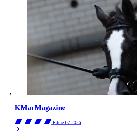
KMarMagazine
Editie 07
2026