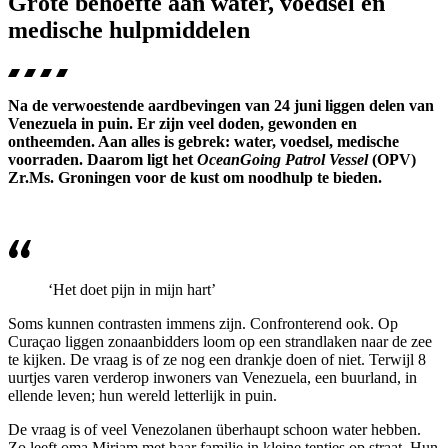
Grote behoefte aan water, voedsel en
medische hulpmiddelen
Na de verwoestende aardbevingen van 24 juni liggen delen van
Venezuela in puin. Er zijn veel doden, gewonden en
ontheemden. Aan alles is gebrek: water, voedsel, medische
voorraden. Daarom ligt het
OceanGoing Patrol Vessel
(OPV)
Zr.Ms. Groningen voor de kust om noodhulp te bieden.
‘Het doet pijn in mijn hart’
Soms kunnen contrasten immens zijn. Confronterend ook. Op
Curaçao liggen zonaanbidders loom op een strandlaken naar de zee
te kijken. De vraag is of ze nog een drankje doen of niet. Terwijl 8
uurtjes varen verderop inwoners van Venezuela, een buurland, in
ellende leven; hun wereld letterlijk in puin.
De vraag is of veel Venezolanen überhaupt schoon water hebben.
Zo leeft oma Miriam met haar familie in kleine tentjes op straat. Hun