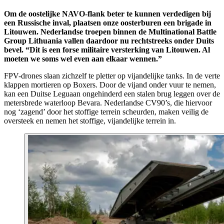
Om de oostelijke NAVO-flank beter te kunnen verdedigen bij
een Russische inval, plaatsen onze oosterburen een brigade in
Litouwen. Nederlandse troepen binnen de
Multinational Battle
Group Lithuania
vallen daardoor nu rechtstreeks onder Duits
bevel. “Dit is een forse militaire versterking van Litouwen. Al
moeten we soms wel even aan elkaar wennen.”
FPV-drones slaan zichzelf te pletter op vijandelijke tanks. In de verte
klappen mortieren op Boxers. Door de vijand onder vuur te nemen,
kan een Duitse Leguaan ongehinderd een stalen brug leggen over de
metersbrede waterloop Bevara. Nederlandse CV90’s, die hiervoor
nog ‘zagend’ door het stoffige terrein scheurden, maken veilig de
oversteek en nemen het stoffige, vijandelijke terrein in.