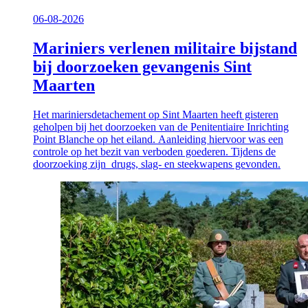
06-08-2026
Mariniers verlenen militaire bijstand
bij doorzoeken gevangenis Sint
Maarten
Het mariniersdetachement op Sint Maarten heeft gisteren
geholpen bij het doorzoeken van de Penitentiaire Inrichting
Point Blanche op het eiland. Aanleiding hiervoor was een
controle op het bezit van verboden goederen. Tijdens de
doorzoeking zijn drugs, slag- en steekwapens gevonden.