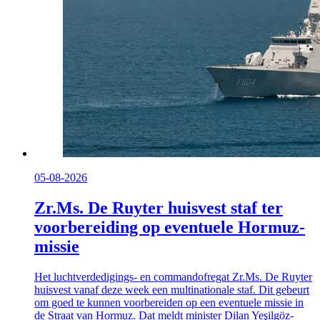
05-08-2026
Zr.Ms. De Ruyter huisvest staf ter
voorbereiding op eventuele Hormuz-
missie
Het luchtverdedigings- en commandofregat Zr.Ms. De Ruyter
huisvest vanaf deze week een multinationale staf. Dit gebeurt
om goed te kunnen voorbereiden op een eventuele missie in
de Straat van Hormuz. Dat meldt minister Dilan Yeşilgöz-