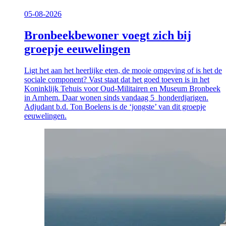
05-08-2026
Bronbeekbewoner voegt zich bij
groepje eeuwelingen
Ligt het aan het heerlijke eten, de mooie omgeving of is het de
sociale component? Vast staat dat het goed toeven is in het
Koninklijk Tehuis voor Oud-Militairen en Museum Bronbeek
in Arnhem. Daar wonen sinds vandaag 5 honderdjarigen.
Adjudant b.d. Ton Boelens is de ‘jongste’ van dit groepje
eeuwelingen.