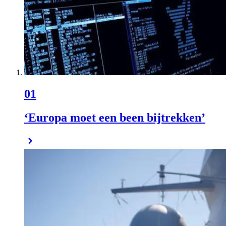
01
‘Europa moet een been bijtrekken’