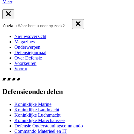
Meer
Zoeken
Nieuwsoverzicht
Magazines
Onderwerpen
Defensiejournaal
Over Defensie
Voorkeuren
Voor u
Defensieonderdelen
Koninklijke Marine
Koninklijke Landmacht
Koninklijke Luchtmacht
Koninklijke Marechaussee
Defensie Ondersteuningscommando
Commando Materieel en IT