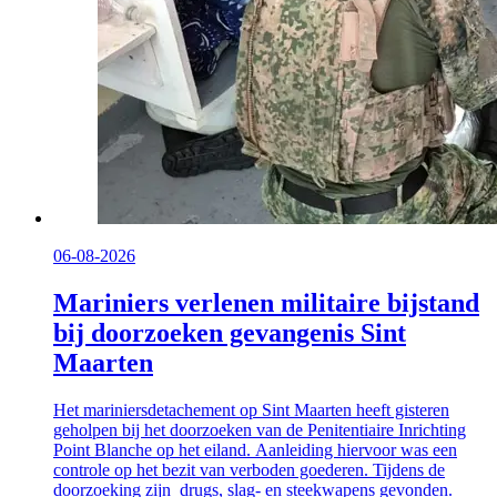
06-08-2026
Mariniers verlenen militaire bijstand
bij doorzoeken gevangenis Sint
Maarten
Het mariniersdetachement op Sint Maarten heeft gisteren
geholpen bij het doorzoeken van de Penitentiaire Inrichting
Point Blanche op het eiland. Aanleiding hiervoor was een
controle op het bezit van verboden goederen. Tijdens de
doorzoeking zijn drugs, slag- en steekwapens gevonden.