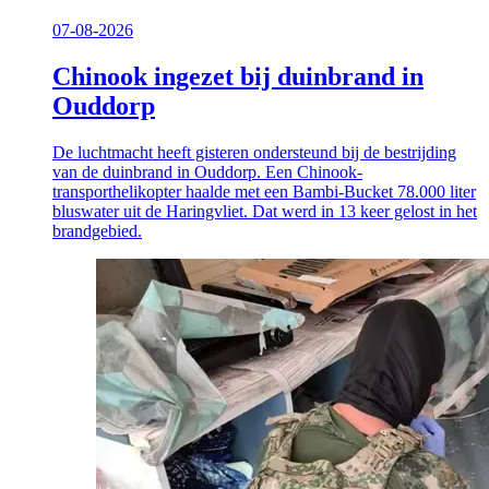
07-08-2026
Chinook ingezet bij duinbrand in
Ouddorp
De luchtmacht heeft gisteren ondersteund bij de bestrijding
van de duinbrand in Ouddorp. Een Chinook-
transporthelikopter haalde met een Bambi-Bucket 78.000 liter
bluswater uit de Haringvliet. Dat werd in 13 keer gelost in het
brandgebied.