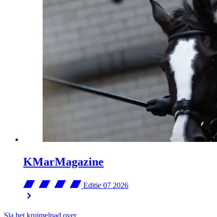
KMarMagazine
Editie 07
2026
Sla het kruimelpad over